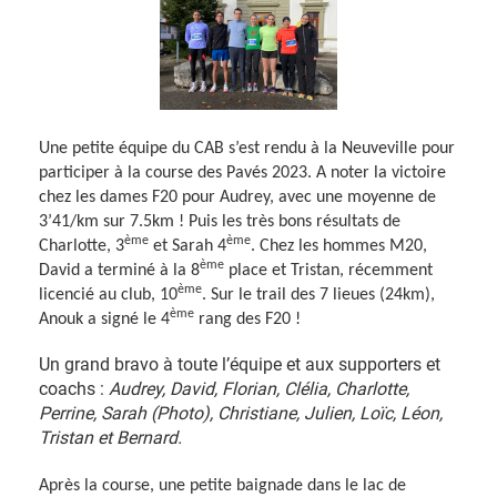
Une petite équipe du CAB s’est rendu à la Neuveville pour
participer à la course des Pavés 2023. A noter la victoire
chez les dames F20 pour Audrey, avec une moyenne de
3’41/km sur 7.5km ! Puis les très bons résultats de
ème
ème
Charlotte, 3
et Sarah 4
. Chez les hommes M20,
ème
David a terminé à la 8
place et Tristan, récemment
ème
licencié au club, 10
. Sur le trail des 7 lieues (24km),
ème
Anouk a signé le 4
rang des F20 !
Un grand bravo à toute l’équipe et aux supporters et
coachs :
Audrey, David, Florian, Clélia, Charlotte,
Perrine, Sarah (Photo), Christiane, Julien, Loïc, Léon,
Tristan et Bernard.
Après la course, une petite baignade dans le lac de