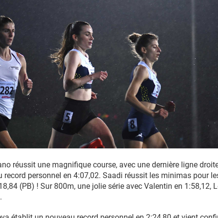
no réussit une magnifique course, avec une dernière ligne droite
u record personnel en 4:07,02. Saadi réussit les minimas pour 
8,84 (PB) ! Sur 800m, une jolie série avec Valentin en 1:58,12, L
.
va établit un nouveau record personnel en 2:24,80 et vient conf