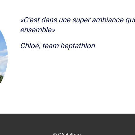
«C‘est dans une super ambiance qu
ensemble»
Chloé, team heptathlon
© CA Belfaux