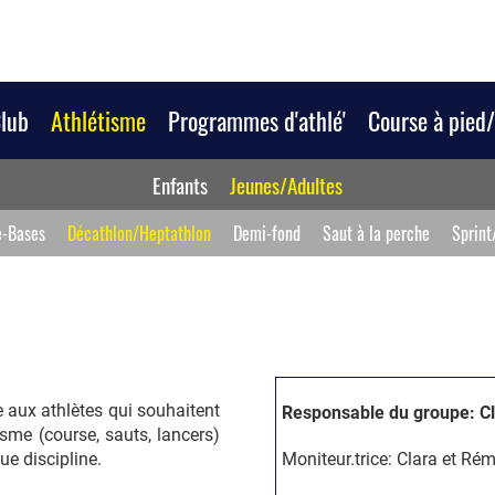
Club
Athlétisme
Programmes d'athlé'
Course à pied
Enfants
Jeunes/Adultes
e-Bases
Décathlon/Heptathlon
Demi-fond
Saut à la perche
Sprint
 aux athlètes qui souhaitent
Responsable du groupe: C
tisme (course, sauts, lancers)
ue discipline.
Moniteur.trice: Clara et Rém